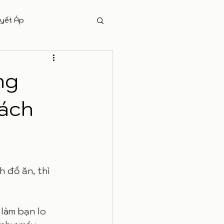
yết Áp
ng
cách
 đồ ăn, thì 
làm bạn lo 