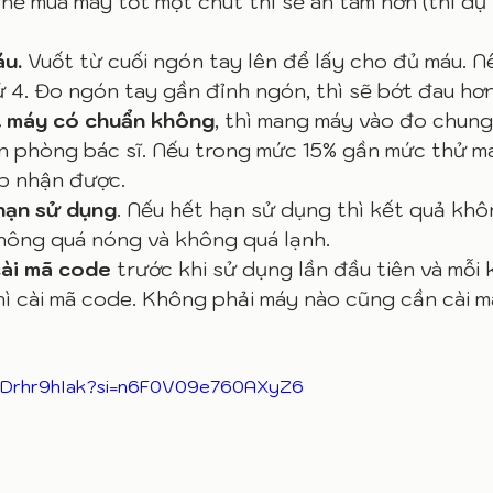
hể mua máy tốt một chút thì sẽ an tâm hơn (thí dụ
u. 
Vuốt từ cuối ngón tay lên để lấy cho đủ máu. 
 4. Đo ngón tay gần đỉnh ngón, thì sẽ bớt đau hơn
t máy có chuẩn không
, thì mang máy vào đo chung 
ăn phòng bác sĩ. Nếu trong mức 15% gần mức thử m
p nhận được. 
hạn sử dụng
. Nếu hết hạn sử dụng thì kết quả khô
hông quá nóng và không quá lạnh. 
cài mã code
 trước khi sử dụng lần đầu tiên và mỗi 
hì cài mã code. Không phải máy nào cũng cần cài m
HDrhr9hIak?si=n6F0V09e760AXyZ6