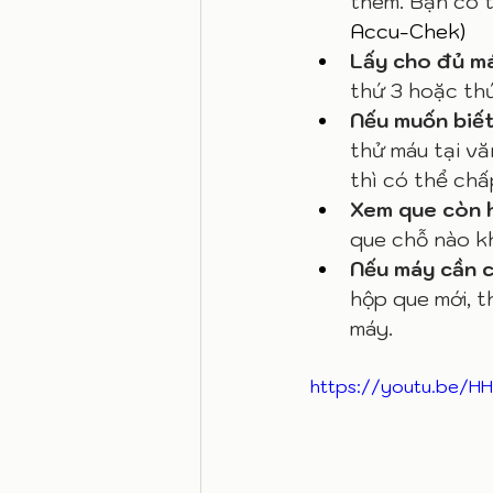
thêm. Bạn có t
Accu-Chek)
Lấy cho đủ má
thứ 3 hoặc thứ
Nếu muốn biế
thử máu tại v
thì có thể chấ
Xem que còn 
que chỗ nào k
Nếu máy cần 
hộp que mới, t
máy.
https://youtu.be/H