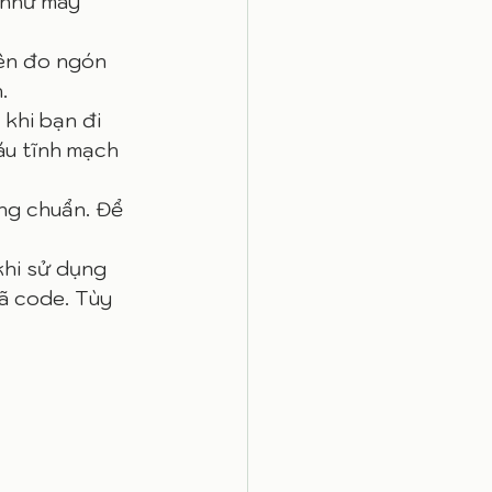
 như máy 
Nên đo ngón 
. 
khi bạn đi 
áu tĩnh mạch 
ng chuẩn. Để 
khi sử dụng 
ã code. Tùy 