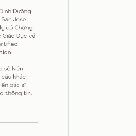
 Dinh Dưỡng 
 San Jose 
ily có Chứng 
 Giáo Dục về 
tified 
tion 
a sẻ kiến 
 cầu khác 
iến bác sĩ 
g thông tin. 