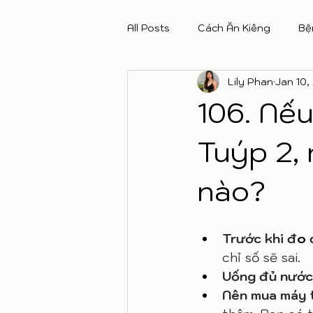
All Posts
Cách Ăn Kiêng
Bệ
Lily Phan
Jan 10,
106. Nế
Tuýp 2,
nào?
Trước khi đ
o
 
chỉ số sẽ sai. 
Uống đủ nước
Nên mua máy t