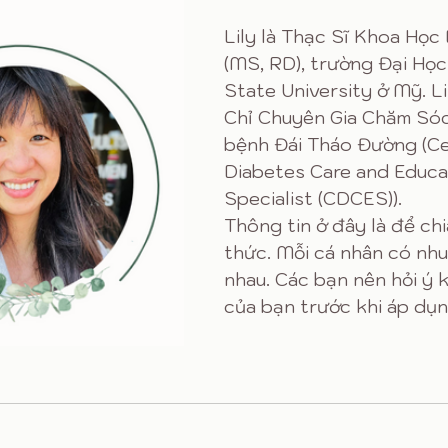
Lily là Thạc Sĩ Khoa Học
(MS, RD), trường Đại Học
State University ở Mỹ. L
Chỉ Chuyên Gia Chăm Sóc
bệnh Đái Tháo Đường (Cer
Diabetes Care and Educa
Specialist (CDCES)). 
​Thông tin ở đây là để chi
thức. Mỗi cá nhân có nhu
nhau. Các bạn nên hỏi ý k
của bạn trước khi áp dụn