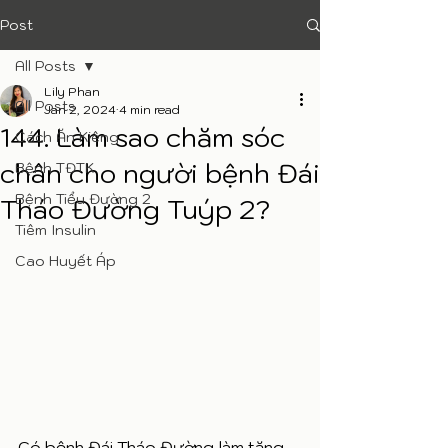
Post
All Posts
Lily Phan
All Posts
Jan 2, 2024
4 min read
144. Làm sao chăm sóc
Cách Ăn Kiêng
chân cho người bệnh Đái
Bệnh TĐTK
Bệnh Tiểu Đường 2
Tháo Đường Tuýp 2?
Tiêm Insulin
Cao Huyết Áp
Có bệnh Đái Tháo Đường làm tăng 