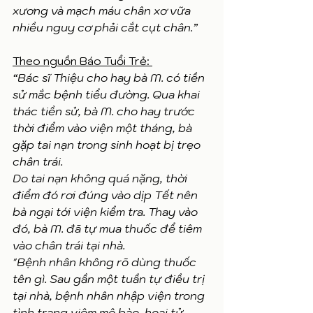
xương và mạch máu chân xơ vữa 
nhiều nguy cơ phải cắt cụt chân.”
Theo nguồn Báo Tuổi Trẻ: 
“Bác sĩ Thiệu cho hay bà M. có tiền 
sử mắc bệnh tiểu đường. Qua khai 
thác tiền sử, bà M. cho hay trước 
thời điểm vào viện một tháng, bà 
gặp tai nạn trong sinh hoạt bị trẹo 
chân trái.
Do tai nạn không quá nặng, thời 
điểm đó rơi đúng vào dịp Tết nên 
bà ngại tới viện kiểm tra. Thay vào 
đó, bà M. đã tự mua thuốc để tiêm 
vào chân trái tại nhà.
"Bệnh nhân không rõ dùng thuốc 
tên gì. Sau gần một tuần tự điều trị 
tại nhà, bệnh nhân nhập viện trong 
tình trạng viêm mô bào, hoại tử 