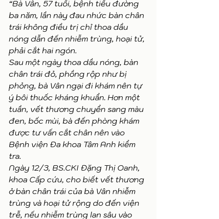
“Bà Vân, 57 tuổi, bệnh tiểu đường 
ba năm, lần này đau nhức bàn chân 
trái không điều trị chỉ thoa dầu 
nóng dẫn đến nhiễm trùng, hoại tử, 
phải cắt hai ngón.
Sau một ngày thoa dầu nóng, bàn 
chân trái đỏ, phồng rộp như bị 
phỏng, bà Vân ngại đi khám nên tự 
ý bôi thuốc kháng khuẩn. Hơn một 
tuần, vết thương chuyển sang màu 
đen, bốc mùi, bà đến phòng khám 
được tư vấn cắt chân nên vào 
Bệnh viện Đa khoa Tâm Anh kiểm 
tra.
Ngày 12/3, BS.CKI Đặng Thị Oanh, 
khoa Cấp cứu, cho biết vết thương 
ở bàn chân trái của bà Vân nhiễm 
trùng và hoại tử rộng do đến viện 
trễ, nếu nhiễm trùng lan sâu vào 