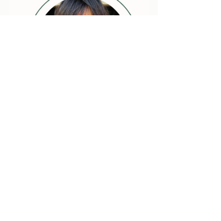
Lily là Thạc Sĩ Khoa Học Dinh Dưỡng 
(MS, RD), trường Đại Học San Jose 
State University ở Mỹ. Lily có 
Chứng Chỉ Chuyên Gia Chăm Sóc 
Giáo Dục về bệnh Đái Tháo Đường 
(Certified Diabetes Care and 
Education Specialist (CDCES)). 
​Thông tin ở đây là để chia sẻ kiến 
thức. Mỗi cá nhân có nhu cầu khác 