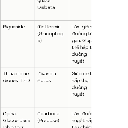
ynase 
Diabeta
Biguanide
Metformin 
Làm giảm 
(Glucophag
đường từ lá 
e)
gan. Giúp cơ 
thể hấp thụ 
đường 
huyết
Thiazolidine
 Avandia 
Giúp cơ thể 
diones-TZD
Actos
hấp thụ 
đường 
huyết
Alpha-
Acarbose 
Làm đường 
Glucosidase 
(Precose)
huyết hấp 
Inhibitors
thụ chậm lại