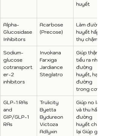
huyết
Alpha-
Acarbose 
Làm đường 
Glucosidase 
(Precose)
huyết hấp 
Inhibitors
thụ chậm lại
Sodium-
Invokana 
Giúp thận 
glucose 
Farxiga 
tiểu ra nhiều 
cotransport
Jardiance 
đường 
er-2 
Steglatro
huyết, hạ 
inhibitors
đường 
trong cơ thể
GLP-1 RAs 
Trulicity 
Giúp no lâu 
and 
Byetta 
và thu hấp 
GIP/GLP-1 
Bydureon 
đường 
RAs
Victoza 
huyết chậm 
Adlyxin 
lại Giúp giảm 