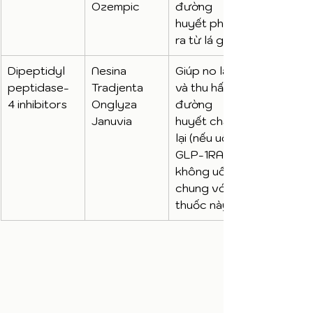
Ozempic
đường 
huyết phát 
ra từ lá gan
Dipeptidyl 
Nesina 
Giúp no lâu 
peptidase-
Tradjenta 
và thu hấp 
4 inhibitors
Onglyza 
đường 
Januvia
huyết chậm 
lại (nếu uống 
GLP-1RA thì 
không uống 
chung với 
thuốc này)