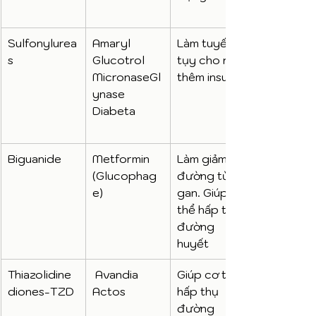
Sulfonylurea
Amaryl 
Làm tuyến 
s
Glucotrol 
tụy cho ra 
MicronaseGl
thêm insulin
ynase 
Diabeta
Biguanide
Metformin 
Làm giảm 
(Glucophag
đường từ lá 
e)
gan. Giúp cơ 
thể hấp thụ 
đường 
huyết
Thiazolidine
 Avandia 
Giúp cơ thể 
diones-TZD
Actos
hấp thụ 
đường 