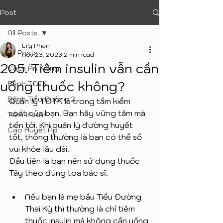
Post
All Posts
Lily Phan
All Posts
Nov 23, 2023
2 min read
205. Tiêm insulin vẫn cần
Cách Ăn Kiêng
uống thuốc không?
Bệnh TĐTK
Bệnh Tiểu Đường 2
Quản lý TĐTK là trong tầm kiểm 
soát của bạn. Bạn hãy vững tâm mà 
Tiêm Insulin
tiến tới. Khi quản lý đường huyết 
Cao Huyết Áp
tốt, thông thường là bạn có thể số 
vui khỏe lâu dài. 
Đầu tiên là bạn nên sử dụng thuốc 
Tây theo đúng toa bác sĩ.
Nếu bạn là mẹ bầu Tiểu Đường 
Thai Kỳ thì thường là chỉ tiêm 
thuốc insulin mà không cần uống 