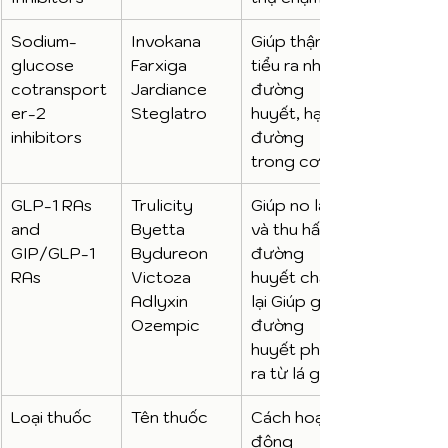
Sodium-
Invokana 
Giúp thận 
glucose 
Farxiga 
tiểu ra nhiều 
cotransport
Jardiance 
đường 
er-2 
Steglatro
huyết, hạ 
inhibitors
đường 
trong cơ thể
GLP-1 RAs 
Trulicity 
Giúp no lâu 
and 
Byetta 
và thu hấp 
GIP/GLP-1 
Bydureon 
đường 
RAs
Victoza 
huyết chậm 
Adlyxin 
lại Giúp giảm 
Ozempic
đường 
huyết phát 
ra từ lá gan
Loại thuốc
Tên thuốc
Cách hoạt 
động