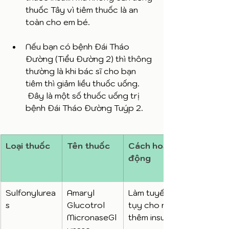
thuốc Tây vì tiêm thuốc là an 
toàn cho em bé. 
Nếu bạn có bệnh Đái Tháo 
Đường (Tiểu Đường 2) thì thông 
thường là khi bác sĩ cho bạn 
tiêm thì giảm liều thuốc uống. 
 Đây là một số thuốc uống trị 
bệnh Đái Tháo Đường Tuýp 2. 
Loại thuốc
Tên thuốc
Cách hoạt 
động
Sulfonylurea
Amaryl 
Làm tuyến 
s
Glucotrol 
tụy cho ra 
MicronaseGl
thêm insulin