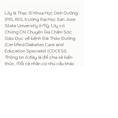
Lily là Thạc Sĩ Khoa Học Dinh Dưỡng 
(MS, RD), trường Đại Học San Jose 
State University ở Mỹ. Lily có 
Chứng Chỉ Chuyên Gia Chăm Sóc 
Giáo Dục về bệnh Đái Tháo Đường 
(Certified Diabetes Care and 
Education Specialist (CDCES)). 
​Thông tin ở đây là để chia sẻ kiến 
thức. Mỗi cá nhân có nhu cầu khác 
nhau. Các bạn nên hỏi ý kiến bác sĩ 
của bạn trước khi áp dụng thông 
tin. 
Cách Ăn Kiêng