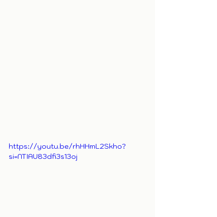
https://youtu.be/rhHHmL2Skho?
si=NTIAU83dfi3s13oj