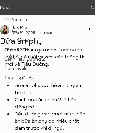
Post
All Posts
Lily Phan
All Posts
Sep 9, 2025
1 min read
Bữa ăn phụ
Cách Ăn Kiêng
Mời bạn tham gia nhóm 
Facebook
, 
Bệnh TĐTK
để hỏi câu hỏi và xem các thông tin 
Bệnh Tiểu Đường 2
mới về Tiểu Đường. 
Tiêm Insulin
Cao Huyết Áp
Bữa ăn phụ có thể ăn 15 gram 
tinh bột.
Cách bữa ăn chính 2-3 tiếng 
đồng hồ.
Nếu đường cao vượt mức, nên 
ăn bữa ăn phụ có nhiều chất 
đạm trước khi đi ngủ. 