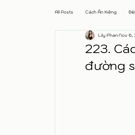
All Posts
Cách Ăn Kiêng
Bệ
Lily Phan
Nov 6,
223. Các
đường s