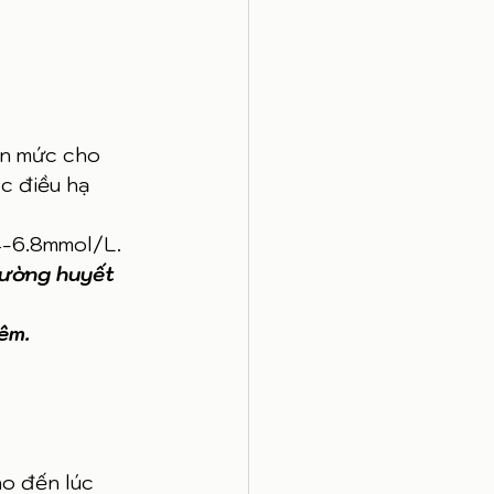
ăn mức cho 
c điều hạ 
4-6.8mmol/L. 
đường huyết 
êm. 
ho đến lúc 