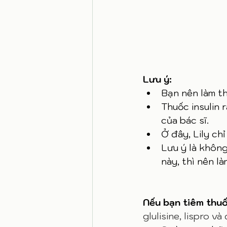
Lưu ý:
Bạn nên làm th
Thuốc insulin 
của bác sĩ. 
Ở đây, Lily ch
Lưu ý là khôn
này, thì nên l
Nếu bạn tiêm thuốc
glulisine, lispro v