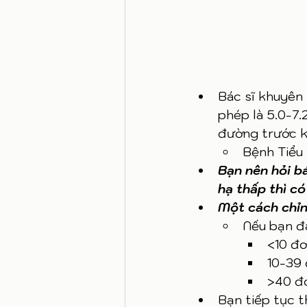
Bác sĩ khuyên 
phép là 5.0-7.
đường trước k
Bệnh Tiểu 
Bạn nên hỏi bá
hạ thấp thì có
Một cách chỉnh
Nếu bạn đa
<10 đơ
10-39 
>40 đơ
Bạn tiếp tục t