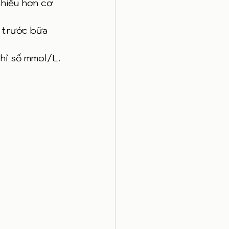
hiều hơn cơ 
 trước bữa 
chỉ số mmol/L. 