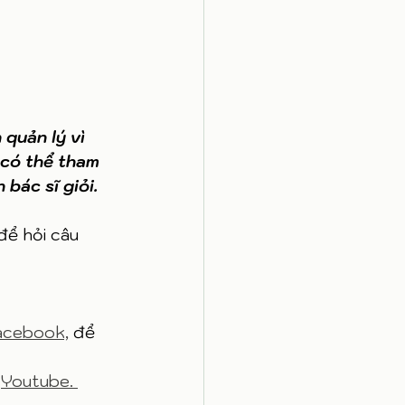
 quản lý vì 
 có thể tham 
ác sĩ giỏi. 
 để hỏi câu 
acebook,
 để 
 
Youtube. 