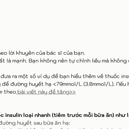
eo lời khuyên của bác sĩ của bạn. 
rất là mạnh. Bạn không nên tự chỉnh liều mà không 
ỉ đưa ra một số ví dụ để bạn hiểu thêm về thuốc insu
g để đường huyết hạ <79mmol/L (3.8mmol/L). Nếu 
àm theo
 bài viết này để tăng>>
 insulin loại nhanh (tiêm trước mỗi bữa ăn) như l
à đường huyết sau bữa ăn hạ: 