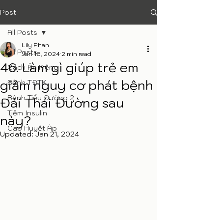
Post
All Posts
Lily Phan
All Posts
Jan 16, 2024
2 min read
46. Làm gì giúp trẻ em
Cách Ăn Kiêng
giảm nguy cơ phát bệnh
Bệnh TĐTK
Bệnh Tiểu Đường 2
Đái Thái Đường sau
Tiêm Insulin
này?
Cao Huyết Áp
Updated:
Jan 21, 2024