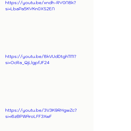
https://youtu.be/xndh-RY0N8k?
si=LbaPa5KYKn0XS2EN
https://youtu.be/8kVUdDtghTM?
si=OcRa_QjLlgpfJF24
https://youtu.be/3V3K9RHgwZc?
si=i6zBPWAroLFF3XwF