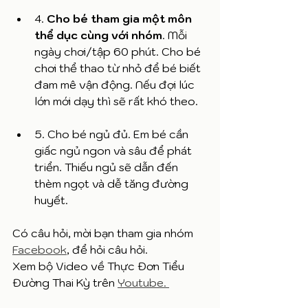
4. 
Cho bé tham gia một môn 
thể dục cùng với nhóm
. Mỗi 
ngày chơi/tập 60 phút. Cho bé 
chơi thể thao từ nhỏ để bé biết 
đam mê vận động. Nếu đợi lúc 
lớn mới dạy thì sẽ rất khó theo.
5. Cho bé ngủ đủ. Em bé cần 
giấc ngủ ngon và sâu để phát 
triển. Thiếu ngủ sẽ dẫn đến 
thèm ngọt và dễ tăng đường 
huyết.
Có câu hỏi, mời bạn tham gia nhóm 
Facebook
, để hỏi câu hỏi. 
Xem bộ Video về Thực Đơn Tiểu 
Đường Thai Kỳ trên 
Youtube. 