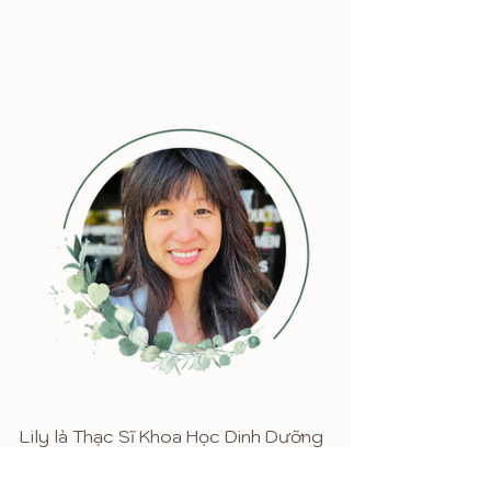
Lily là Thạc Sĩ Khoa Học Dinh Dưỡng 
(MS, RD), trường Đại Học San Jose 
State University ở Mỹ. Lily có 