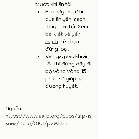
trước khi ăn tối.
Bạn hãy thử đổi 
qua ăn yến mạch 
thay cơm tối. Xem 
bài viết về yến 
mạch
 để chọn 
đúng loại.
Và ngay sau khi ăn 
tối, thì đứng dậy đi 
bộ vòng vòng 15 
phút, sẽ giúp hạ 
đường huyết.
Nguồn: 
https://www.aafp.org/pubs/afp/is
sues/2018/0101/p29.html