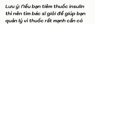
Lưu ý: Nếu bạn tiêm thuốc insulin 
thì nên tìm bác sĩ giỏi để giúp bạn 
quản lý vì thuốc rất mạnh cần có 
kiến thức tốt. Bạn không biết bác 
sĩ nào thì có thể tham gia nhóm 
Facebook dưới đây để hỏi thành 
viêm nhóm giúp bạn chọn bác sĩ 
giỏi. 
Có câu hỏi về Tiểu Đường Thai Kỳ, 
mời bạn tham gia nhóm 
Facebook
, 
để hỏi câu hỏi. 
Xem bộ Video về Thực Đơn Tiểu 
Đường Thai Kỳ trên 
Youtube. 
Có câu hỏi về bệnh Đái Tháo Đường 
Tuýp 2, mời bạn tham gia nhóm 
Facebook,
 để hỏi câu hỏi. 