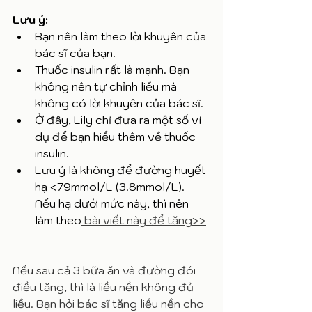
Lưu ý:
Bạn nên làm theo lời khuyên của 
bác sĩ của bạn. 
Thuốc insulin rất là mạnh. Bạn 
không nên tự chỉnh liều mà 
không có lời khuyên của bác sĩ. 
Ở đây, Lily chỉ đưa ra một số ví 
dụ để bạn hiểu thêm về thuốc 
insulin.
Lưu ý là không để đường huyết 
hạ <79mmol/L (3.8mmol/L). 
Nếu hạ dưới mức này, thì nên 
làm theo
 bài viết này để tăng>>
Nếu sau cả 3 bữa ăn và đường đói 
điều tăng, thì là liều nền không đủ 
liều. Bạn hỏi bác sĩ tăng liều nền cho 