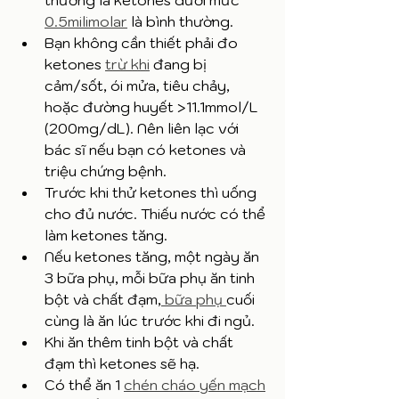
thường là ketones dưới mức 
0.5milimolar
 là bình thường. 
Bạn không cần thiết phải đo 
ketones 
trừ khi
 đang bị 
cảm/sốt, ói mửa, tiêu chảy, 
hoặc đường huyết >11.1mmol/L 
(200mg/dL). Nên liên lạc với 
bác sĩ nếu bạn có ketones và 
triệu chứng bệnh. 
Trước khi thử ketones thì uống 
cho đủ nước. Thiếu nước có thể 
làm ketones tăng. 
Nếu ketones tăng, một ngày ăn 
3 bữa phụ, mỗi bữa phụ ăn tinh 
bột và chất đạm,
 bữa phụ 
cuối 
cùng là ăn lúc trước khi đi ngủ. 
Khi ăn thêm tinh bột và chất 
đạm thì ketones sẽ hạ.
Có thể ăn 1 
chén cháo yến mạch