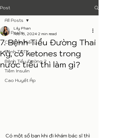
Post
All Posts
Lily Phan
All Posts
Feb 15, 2024
2 min read
7. Bệnh Tiểu Đường Thai
Cách Ăn Kiêng
Kỳ, có ketones trong
Bệnh TĐTK
Bệnh Tiểu Đường 2
nước tiểu thì làm gì?
Tiêm Insulin
Cao Huyết Áp
Có một số bạn khi đi khám bác sĩ thì 