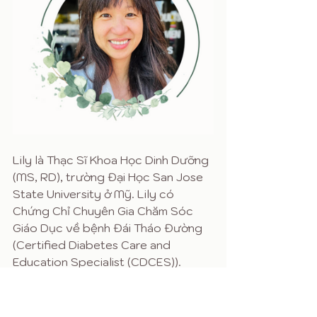
Lily là Thạc Sĩ Khoa Học Dinh Dưỡng 
(MS, RD), trường Đại Học San Jose 
State University ở Mỹ. Lily có 
Chứng Chỉ Chuyên Gia Chăm Sóc 
Giáo Dục về bệnh Đái Tháo Đường 
(Certified Diabetes Care and 
Education Specialist (CDCES)). 
​Thông tin ở đây là để chia sẻ kiến 
thức. Mỗi cá nhân có nhu cầu khác 
nhau. Các bạn nên hỏi ý kiến bác sĩ 